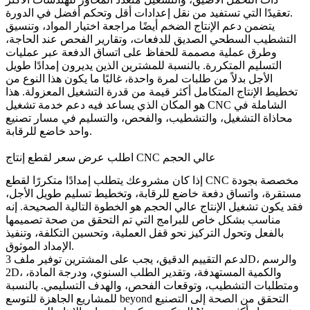
تعقيدًا التي تستفيد من نقل إعدادات أقل وتحكم أفضل في الدورة.
يتضمن دعم الإنتاج الضخم أيضًا مراجعة اختيار المواد، وتنسيق
التشطيب السطحي الصديق للدفعات، وتقارير الفحص عند الحاجة،
وطرق عملية مصممة للحفاظ على اتساق الدفعة عبر عمليات
التسليم المتكررة. بالنسبة للمشترين الذين يديرون إمدادًا طويل
الأجل بدلاً من طلبات لمرة واحدة، غالبًا ما يكون هذا النوع من
تخطيط الإنتاج المتكامل أكثر قيمة من قدرة التشغيل المعزولة. هذا
خدمة تشغيل CNC الشاملة
في
هو المكان الذي يساعد فيه دعم
محاذاة التشغيل، والتشطيب، والفحص، والتسليم في مسار تصنيع
واحد خاضع للرقابة.
اطلب عرض سعر لقطع إنتاج CNC عالي الحجم
إذا كان مشروعك يتطلب إمدادًا متكررًا لقطع CNC مخصصة بجودة
مستقرة، واتساق دفعة خاضع للرقابة، وتخطيط تسليم طويل الأجل،
فقد يكون تشغيل الإنتاج عالي الحجم هو الخطوة التالية الصحيحة. إنه
مناسب بشكل خاص للبرامج التي تم التحقق من صحة تصميمها
بالفعل وتحول التركيز نحو قفل العملية، وتحسين التكلفة، وتنفيذ
الإمداد الموثوق.
لدعم التقييم الدقيق، يجب على المشترين توفير ملف 3D، والرسم
2D، والكمية المستهدفة، وتقدير الطلب السنوي، ودرجة المادة،
ومتطلبات التشطيب، وتوقعات الفحص، والهدف التسليمي. بالنسبة
للمشاريع الجاهزة للتوسع beyond التحقق من الصحة إلى التصنيع