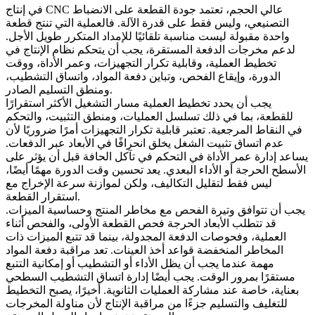
في إنتاج CNC عالي الحجم، تعتمد جودة القطعة على الانضباط
التصنيعي، وليس فقط على قدرة الآلة. فالعملية التي تنتج قطعة
واحدة مقبولة ليست مناسبة تلقائيًا للإمداد المتكرر طويل الأجل.
لدعم مخرجات الدفعة المستقرة، يجب أن يتحكم نظام الإنتاج في
تخطيط العملية، وقابلية تكرار التجهيزات، وعمر الأداة، ووقت
الدورة، وإيقاع الفحص، وتباين دفعة المواد، واتساق التشطيب،
ومنطق التسليم الصادر.
يجب أن يحدد تخطيط العملية مسار التشغيل الأكثر استقرارًا
للقطعة، بما في ذلك تسلسل العمليات، ومنطق التثبيت، والتحكم
في النقاط المرجعية. تعتبر قابلية تكرار التجهيزات أمرًا ضروريًا لأن
عدم اتساق تثبيت الشغل يخلق انحرافًا في الأبعاد عبر الدفعات.
يساعد إدارة عمر الأداة في التحكم في تآكل الحافة قبل أن يؤثر على
الأسطح الحرجة أو الأداء البعدي. يعد تحسين وقت الدورة مهمًا أيضًا،
ليس فقط لتقليل التكاليف، ولكن لموازنة سرعة الإخراج مع
استقرار القطعة.
يجب أن تتوافق وتيرة الفحص مع مخاطر المنتج وحساسية الميزات.
قد تتطلب الأبعاد الحرجة فحص القطعة الأولى، والفحص أثناء
العملية، وفحوصات الدفعة المجدولة، بينما قد تتبع الميزات ذات
المخاطر المنخفضة قواعد أخذ العينات. تعد مراقبة دفعة المواد
مهمة عندما يجب أن يظل الأداء أو التشطيب أو إمكانية التتبع
مستقرًا بمرور الوقت. يجب أيضًا إدارة اتساق التشطيب السطحي
بعناية، خاصة عند مشاركة العمليات الثانوية. أخيرًا، يصبح التخطيط
للتغليف والتسليم جزءًا من مراقبة الإنتاج لأن مناولة المخرجات