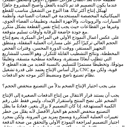
عندما يكون التصميم قد تم تأكيده بالفعل وأصبح المشروع جاهزًا
لهيكل إنتاج أكثر ثباتًا. هذا النوع من التشغيل مناسب للقطع
الميكانيكية المخصصة المستخدمة في المعدات الصناعية، وأنظمة
السيارات، والروبوتات، والأجهزة الطبية، وتطبيقات الفضاء الجوي،
وغيرها من القطاعات حيث يجب إنتاج نفس القطعة بشكل متكرر
مع جودة خاضعة للرقابة وأوقات تسليم متوقعة.
على عكس أعمال النموذج الأولي في المراحل المبكرة، يضع إنتاج
الحجم العالي تركيزًا أكبر على مسارات العملية المقفلة، ومنطق
التجهيز المستقر، ووقت الدورة المحسن، وفترات الفحص
المخططة، ونتائج التشطيب القابلة للتكرار. وهو الأنسب للمشاريع
التي تتطلب أبعادًا مستقرة، ومعالجة سطحية متسقة، وتغليفًا
موثوقًا، وتخطيطًا مستمرًا للتسليم. بالنسبة للعديد من هذه القطع، لا
قوية، ولكن مع
تشغيل CNC
يزال أساس الإنتاج يعتمد على قدرة
نظام تصنيع ناضج ومنضبط أكثر موجه نحو الدفعات.
متى يجب اختيار الإنتاج الضخم بدلاً من التصنيع منخفض الحجم؟
يجب أن يستند قرار الانتقال من إنتاج الدفعات الصغيرة إلى الإنتاج
الضخم على نضج المنتج واستقرار الإمداد، وليس فقط على رقم
الكمية المستهدفة. إذا كان التصميم لا يزال يتغير، فعادةً ما يظل
التصنيع منخفض الحجم هو الخيار الأفضل لأنه يقلل من خطر
تغييرات العملية المتكررة ويسمح بمزيد من المرونة. ولكن بمجرد
اجتياز التصميم لمراجعة النموذج الأولي والتحقق من صحة الدفعة