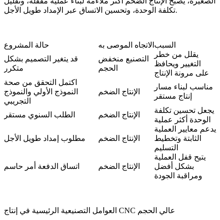
الصغيرة، يصبح الإنتاج الضخم أكثر ملاءمة لبناء عملية مقفلة، وتقليل
تكلفة الوحدة، وتحسين الاتساق عبر الإمداد طويل الأجل.
السبب
الاتجاه الموصى به
حالة المشروع
يقلل من خطر
التصنيع منخفض
قد يتغير التصميم بشكل
التغيير ويحافظ
الحجم
متكرر
على مرونة الإنتاج
اكتمل التحقق من صحة
مناسب لبناء مسار
الإنتاج الضخم
النموذج الأولي والنموذج
إنتاج مستقر
التجريبي
يجعل تحسين تكلفة
الإنتاج الضخم
الطلب السنوي مستقر
الوحدة أكثر عملية
يدعم معايير العملية
الثابتة وتخطيط
الإنتاج الضخم
مطلوب إمداد طويل الأجل
التسليم
يتيح قفل العملية
بشكل أفضل
الإنتاج الضخم
اتساق الدفعة أمر حاسم
ومراقبة الجودة
العوامل التصنيعية الرئيسية في إنتاج CNC عالي الحجم