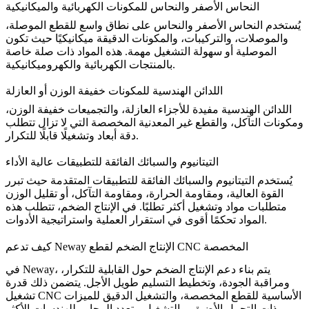
النحاس الأصفر والنحاس للمكونات الكهربائية والميكانيكية
يُستخدم النحاس الأصفر والنحاس على نطاق واسع للقطع الموصلة،
والموصلات، والتركيبات، والمكونات الدقيقة ميكانيكيًا حيث تكون
الموصلية أو سهولة التشغيل مهمة. هذه المواد ذات صلة خاصة
بالمنتجات الكهربائية والكهروميكانيكية.
اللدائن الهندسية للمكونات خفيفة الوزن أو العازلة
اللدائن الهندسية مفيدة للأجزاء العازلة، والتجميعات خفيفة الوزن،
ومكونات التآكل، والقطع غير المعدنية المخصصة التي لا تزال تتطلب
دقة أبعاد وتشغيلًا قابلًا للتكرار.
التيتانيوم والسبائك الفائقة للتطبيقات عالية الأداء
يُستخدم التيتانيوم والسبائك الفائقة للتطبيقات المتقدمة حيث تبرر
القوة العالية، ومقاومة الحرارة، ومقاومة التآكل، أو تقليل الوزن
متطلبات مواد وتشغيل أكثر تطلبًا. في الإنتاج الضخم، تتطلب هذه
المواد تحكمًا أقوى في استقرار العملية واستراتيجية الأدوات.
كيف تدعم Neway الإنتاج الضخم لقطع CNC المخصصة
في Neway، يتم بناء دعم الإنتاج الضخم حول القابلية للتكرار،
ومراقبة الجودة، وتخطيط التسليم طويل الأجل. يتضمن ذلك قدرة
الأساسية للقطع المخصصة، و
التشغيل الدقيق
للميزات
تشغيل CNC
ذات التحمل الأضيق، و
التشغيل متعدد المحاور
للهندسات الأكثر