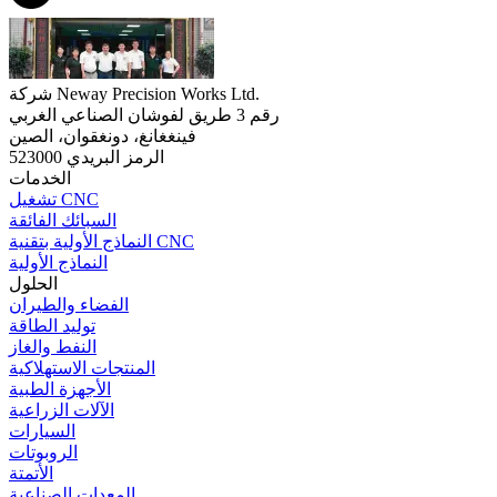
شركة Neway Precision Works Ltd.
رقم 3 طريق لفوشان الصناعي الغربي
فينغغانغ، دونغقوان، الصين
الرمز البريدي 523000
الخدمات
تشغيل CNC
السبائك الفائقة
النماذج الأولية بتقنية CNC
النماذج الأولية
الحلول
الفضاء والطيران
توليد الطاقة
النفط والغاز
المنتجات الاستهلاكية
الأجهزة الطبية
الآلات الزراعية
السيارات
الروبوتات
الأتمتة
المعدات الصناعية