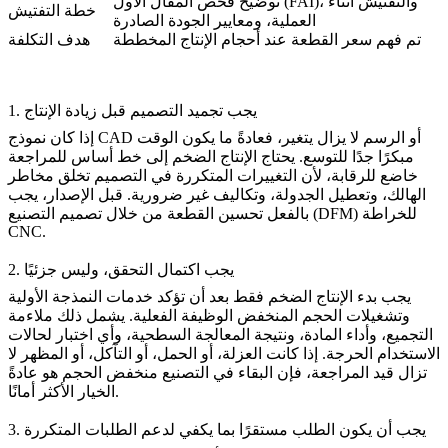
توضيح فحص المقال الأول (FAI)، والتفتيش أثناء
خطة التفتيش
العملية، ومعايير الجودة الصادرة
تم فهم سعر القطعة عند أحجام الإنتاج المخططة
هدف التكلفة
1. يجب تجميد التصميم قبل زيادة الإنتاج
إذا كان نموذج CAD أو الرسم لا يزال يتغير، فعادةً ما يكون الوقت
مبكرًا جدًا للتوسع. يحتاج الإنتاج الضخم إلى خط أساس للمراجعة
خاضع للرقابة، لأن التغييرات المتكررة في التصميم تخلق مخاطر
الهالك، وتعطيل الجدولة، وتكاليف غير ضرورية. قبل الإصدار، يجب
بالفعل تحسين القطعة من خلال
تصميم التصنيع (DFM) للخراطة
CNC
.
2. يجب اكتمال التحقق، وليس جزئيًا
يجب بدء الإنتاج الضخم فقط بعد أن تؤكد
خدمات النمذجة الأولية
وتشغيلات الحجم المنخفض الوظيفة الفعلية. يشمل ذلك ملاءمة
التجميع، وأداء المادة، ونتيجة المعالجة السطحية، وأي اختبار لحالات
الاستخدام الحرجة. إذا كانت العزلة، أو الحمل، أو التآكل، أو المظهر لا
تزال قيد المراجعة، فإن البقاء في التصنيع منخفض الحجم هو عادةً
الخيار الأكثر أمانًا.
3. يجب أن يكون الطلب مستقرًا بما يكفي لدعم الطلبات المتكررة