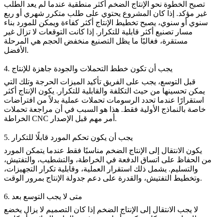
تصبح الخطوة نحو الإنتاج الضخم أكثر منطقية عندما لم يعد الطلب
غير مؤكد. إذا كان المشروع يحتوي على طلب متكرر شهري أو ربع
سنوي أو سنوي، يصبح تخطيط الإنتاج أكثر كفاءة ويمكن للمورد بناء
مسار تصنيع أكثر قابلية للتكرار. إذا كانت التوقعات لا تزال غير
مستقرة، فغالبًا ما يظل التصنيع منخفض الحجم هي المرحلة
الأفضل.
4. يجب أن تكون خطط التحملات والجودة جاهزة للإنتاج
قبل التوسع، يجب على الفريق تأكيد الميزات الحرجة وتلك التي
يمكن تحسينها من حيث التكلفة والقابلية للتكرار. يكون الإنتاج أكثر
استقرارًا عندما تحدد الرسومات تحملات عملية بدلاً من افتراضات
خاصة بالنماذج الأولية فقط. هذا هو السبب في أن مراجعة
تحملات
أمر مهم قبل الإصدار.
الخراطة CNC
5. يجب أن يكون تحكم المورد قابلًا للتكرار
يكون الانتقال إلى الإنتاج الضخم مناسبًا فقط عندما يتمكن المورد
من الحفاظ على اتساق الدفعة في الخراطة، والتشطيب، والتفتيش،
والتسليم. يشمل ذلك استقرار العملية، وقابلية تكرار التجهيزات،
وتخطيط التفتيش، والقدرة على دعم جدولة الإنتاج بمرور الوقت.
6. متى لا يجب التوسع بعد
لا يجب الانتقال إلى الإنتاج الضخم إذا كان التصميم لا يزال يخضع