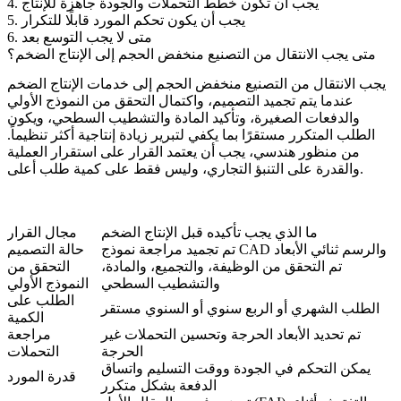
4. يجب أن تكون خطط التحملات والجودة جاهزة للإنتاج
5. يجب أن يكون تحكم المورد قابلًا للتكرار
6. متى لا يجب التوسع بعد
متى يجب الانتقال من التصنيع منخفض الحجم إلى الإنتاج الضخم؟
يجب الانتقال من
التصنيع منخفض الحجم
إلى
خدمات الإنتاج الضخم
عندما يتم تجميد التصميم، واكتمال التحقق من النموذج الأولي
والدفعات الصغيرة، وتأكيد المادة والتشطيب السطحي، ويكون
الطلب المتكرر مستقرًا بما يكفي لتبرير زيادة إنتاجية أكثر تنظيماً.
من منظور هندسي، يجب أن يعتمد القرار على استقرار العملية
والقدرة على التنبؤ التجاري، وليس فقط على كمية طلب أعلى.
ما الذي يجب تأكيده قبل الإنتاج الضخم
مجال القرار
تم تجميد مراجعة نموذج CAD والرسم ثنائي الأبعاد
حالة التصميم
تم التحقق من الوظيفة، والتجميع، والمادة،
التحقق من
والتشطيب السطحي
النموذج الأولي
الطلب على
الطلب الشهري أو الربع سنوي أو السنوي مستقر
الكمية
تم تحديد الأبعاد الحرجة وتحسين التحملات غير
مراجعة
الحرجة
التحملات
يمكن التحكم في الجودة ووقت التسليم واتساق
قدرة المورد
الدفعة بشكل متكرر