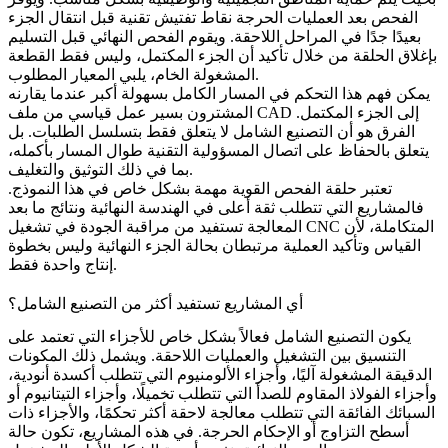
الفحص بعد العمليات الحرجة نقاط تفتيش تقنية قبل انتقال الجزء
بعيدًا جدًا في المراحل اللاحقة. ويقوم الفحص النهائي قبل التسليم
بإغلاق الحلقة من خلال تأكيد أن الجزء المكتمل، وليس فقط القطعة
المشغولة الخام، يلبي المعيار المطلوب.
يمكن فهم هذا التحكم في المسار الكامل بسهولة أكبر عندما يقارنه
من ملف CAD إلى الجزء المكتمل
.
المشترون بسير عمل قياسي
الفرق هو أن التصنيع الشامل لا يتعلق فقط بتسلسل الطلبات. بل
يتعلق بالحفاظ على اتصال المسؤولية التقنية طوال المسار بأكمله،
بما في ذلك التوثيق والتغليف.
تعتبر حلقة الفحص القوية مهمة بشكل خاص في هذا النموذج.
فالمشاريع التي تتطلب ثقة أعلى في الهندسة النهائية ونتائج ما بعد
المتكاملة، لأن
مراقبة الجودة في تشغيل CNC
المعالجة تستفيد من
القياس وتأكيد العملية مرتبطان بحالة الجزء النهائية وليس بخطوة
إنتاج واحدة فقط.
أي المشاريع تستفيد أكثر من التصنيع الشامل؟
يكون التصنيع الشامل فعالاً بشكل خاص للأجزاء التي تعتمد على
التنسيق بين التشغيل والعمليات اللاحقة. ويشمل ذلك المكونات
الدقيقة المشغولة آليًا، وأجزاء الألومنيوم التي تتطلب أكسدة أنودية،
وأجزاء الفولاذ المقاوم للصدأ التي تتطلب تخميلًا، وأجزاء التيتانيوم أو
السبائك الفائقة التي تتطلب معالجة لاحقة أكثر تحكمًا، والأجزاء ذات
أسطح التزاوج أو الإحكام الحرجة. في هذه المشاريع، تكون حالة