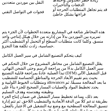
زيادة خطر الخدوش واختلاط
النقل بين موردين متعددين
الدفعات والتأخيرات
قد يتم تجاهل المتطلبات الحرجة أو
فجوات في التواصل التقني
قراءتها بشكل خاطئ
هذه المخاطر شائعة في المشاريع متعددة الخطوات لأن الجزء يتم
تمريره بين الموردين بدلاً من إدارته من خلال هيكل إنتاجي واحد
منسق. وكلما كانت متطلبات السطح أو التحمل أو التشطيب أكثر
حساسية، زادت تكلفة هذا التجزؤ.
كيف يتحكم التصنيع الشامل في سير العمل الكامل
يقلل التصنيع الشامل من مخاطر المشروع من خلال التحكم في
سير العمل الكامل بدءًا من مراجعة الرسم وحتى الشحن النهائي.
تبدأ العملية عادةً بمراجعة قابلية التصنيع (DFM) قبل التشغيل الآلي
بحيث يتم تقييم الأبعاد الحرجة والمناطق الحساسة للتشطيب
ومتطلبات الخيوط اللولبية و allowances ما بعد المعالجة مسبقًا. ثم
يحدد تخطيط المواد والعمليات المسار الصحيح للجزء بناءً على
وظيفته وهندسته وهدف التسليم.
بعد ذلك، يساعد تخطيط مسار التشغيل في ضمان إنتاج الجزء
بطريقة تدعم كلًا من الدقة الأبعادية والتشطيب اللاحق. ثم تتم إدارة
تنسيق المعالجة السطحية مع وضع نية التشغيل في الاعتبار بالفعل،
بحيث يتم حماية المناطق التجميلية والوظيفية بشكل مناسب. ويوفر