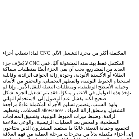
لماذا تتطلب أجزاء CNC المكتملة أكثر من مجرد التشغيل الآلي
لا يُعرَّف جزء CNC المكتمل فقط بهندسته المشغولة آليًا. ففي
العديد من المشاريع، يجب أن يفي الجزء أيضًا بمتطلبات سماكة
الطلاء أو الأكسدة الأنودية، وجودة إزالة الحواف الزائدة، وقابلية
استخدام الخيوط اللولبية، والمظهر التجميلي، والتحقق من الأبعاد،
وحماية الأسطح الوظيفية، ومتطلبات التعبئة للنقل الآمن. وإذا لم
تؤخذ هذه العوامل في الاعتبار مبكرًا، فقد يتم تشغيل الجزء بشكل
صحيح لكنه يفشل عند الوصول إلى الاستخدام النهائي.
ولهذا السبب، يتضمن تسليم الأجزاء المكتملة عادةً مراجعة
التحملات، وتخطيط allowances التشغيل، ومنطق إزالة الحواف
الزائدة، وضبط ميزات الخيوط اللولبية، وتنسيق المعالجات
السطحية، والفحص بعد العمليات الرئيسية، والوعي بملاءمة
التجميع، وحماية التعبئة. غالبًا ما يستفيد المشترون الذين يحتاجون
إلى أجزاء مكتملة بدلاً من مخرجات مرحلة العملية من فهم العلاقة