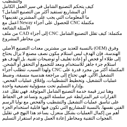
والتشطيب
كيف يتحكم التصنيع الشامل في سير العمل الكامل
أي المشاريع تستفيد أكثر من التصنيع الشامل؟
ما المعلومات التي يجب على المشترين تقديمها؟
اعمل مع Neway للحصول على أجزاء CNC مكتملة
الأسئلة الشائعة
من ملف CAD إلى أجزاء CNC مكتملة: كيف تقلل التصنيع الشامل
من مخاطر المشروع
بالنسبة للعديد من مشترين معدات التصنيع الأصلي (OEM) وفرق
الهندسة، فإن الهدف ليس استلام مكون نصف مصنع لا يزال يحتاج
إلى طلاء أو فحص أو إعادة تغليف أو توضيحات تقنية. بل الهدف هو
استلام جزء جاهز للاستخدام ومعد للتجميع أو التحقق أو الشحن.
ولهذا السبب، تتطلب أجزاء CNC المكتملة أكثر من مجرد قدرة على
التشغيل الآلي. فهي تحتاج إلى مراجعة هندسية منسقة، وضبط
عمليات التشغيل، وتخطيط التشطيبات، وإغلاق عمليات الفحص،
وإدارة التسليم تحت مسؤولية تصنيعية واحدة.
وهنا تبرز قيمة
خدمة التصنيع الشامل
الموثوقة. فهي تقلل عدد
القرارات غير المترابطة عبر سلسلة التوريد وتساعد في الحفاظ
على تناسق عمليات التشغيل والتشطيب والفحص مع نوايا الرسم
الفني نفسها. بالنسبة للمشاريع التي تكون فيها قابلية استخدام الجزء
أهم من إكمال العمليات بشكل منعزل، يساعد هذا النهج في تقليل
الفجوات التقنية ومخاطر إعادة العمل وعدم استقرار التسليم.