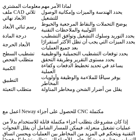
لماذا الأمر مهم
معلومات المشتري
يحدد الهندسة والميزات وإمكانية الوصول
ملف CAD ثلاثي
للتشغيل
الأبعاد نهائي
يوضح التحملات والنقاط المرجعية والخيوط
رسم ثنائي الأبعاد
اللولبية والملاحظات التقنية
يحدد التوريد وسلوك التشغيل وتوافق التشطيب
درجة المادة
يحدد الميزات التي يجب أن تظل الأكثر استقرارًا
الأبعاد الحرجة
بعد جميع العمليات
يحدد توقعات التشطيب التجميلية والوظيفية
تشطيب السطح
يحدد مستوى التقرير وطريقة التحقق
متطلب الفحص
يساعد في تحديد تخطيط الدفعات وكفاءة
الكمية
العملية
يوفر سياقًا للملاءمة والوظيفة وأولويات
التطبيق
المخاطر
يقلل من أضرار الشحن ومخاطر المناولة
متطلب التعبئة
اعمل مع Neway للحصول على أجزاء CNC مكتملة
إذا كان مشروعك يتطلب أجزاء مكتملة قابلة للاستخدام بدلاً من
عمليات تشغيل منعزلة، فيمكن للمسار الشامل أن يقلل الفجوات
التقنية ويتحكم في المزيد من المخاطر بين العمليات ويحسن اتساق
التسليم. وهذا مفيد بشكل خاص للأجزاء التي تتطلب تشطيبًا وفحصًا