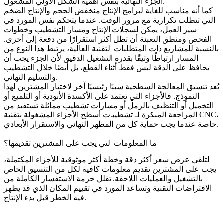
الجزء النهائية بنفس أهمية الشكل الأولي المشغول.
كما أنه مناسب للغاية لبرامج الإنتاج منخفض الحجم والإنتاج الضخم
التي تتطلب تكرارية مع مرور الوقت. عندما يتحكم نفس المورد في
سير العمل، يمكن لسجلات الإنتاج ومسار التشطيب وخطوات
الفحص ومنطق التعبئة أن تظل أكثر استقرارًا من دفعة إلى أخرى.
بالنسبة للمشاريع ذات المتطلبات التقنية العالية، يرتبط هذا النوع من
المسار ارتباطًا وثيقًا بقدرة
التشغيل الدقيق
لأن الجزء يجب أن
يحافظ على الدقة ليس فقط أثناء القطع، بل أيضًا خلال التشطيب
والتسليم النهائي.
يُعد تنسيق المعالجة السطحية سببًا رئيسيًا آخر لاختيار المشترين لهذا
النموذج. فالأجزاء التي تعتمد على الأكسدة الأنودية أو التلميع أو
التخميل أو التنظيف بالرمل أو مسارات تشطيب مماثلة تستفيد من
،
تشطيبات أسطح الأجزاء المشغولة بتقنية CNC
المراجعة المبكرة لـ
خاصة عندما يجب حماية كل من المظهر النهائي والاستقرار الأبعادي.
ما المعلومات التي يجب على المشترين تقديمها؟
لتلقي عرض سعر أكثر دقة وخطة أكثر موثوقية للأجزاء المكتملة،
يجب على المشترين تقديم معلومات كافية لكل من التنسيق الخاص
بالتشغيل والعمليات اللاحقة. تقلل حزمة الاستفسار الكاملة من
الافتراضات التقنية وتساعد المورد في تقييم المكان الذي قد يظهر
فيه الخطر قبل بدء الإنتاج.