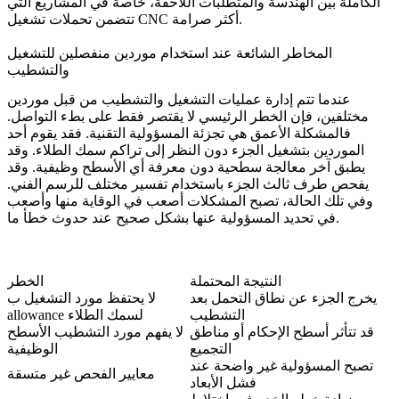
الكاملة بين الهندسة والمتطلبات اللاحقة، خاصة في المشاريع التي
أكثر صرامة.
تحملات تشغيل CNC
تتضمن
المخاطر الشائعة عند استخدام موردين منفصلين للتشغيل
والتشطيب
عندما تتم إدارة عمليات التشغيل والتشطيب من قبل موردين
مختلفين، فإن الخطر الرئيسي لا يقتصر فقط على بطء التواصل.
فالمشكلة الأعمق هي تجزئة المسؤولية التقنية. فقد يقوم أحد
الموردين بتشغيل الجزء دون النظر إلى تراكم سمك الطلاء. وقد
يطبق آخر معالجة سطحية دون معرفة أي الأسطح وظيفية. وقد
يفحص طرف ثالث الجزء باستخدام تفسير مختلف للرسم الفني.
وفي تلك الحالة، تصبح المشكلات أصعب في الوقاية منها وأصعب
في تحديد المسؤولية عنها بشكل صحيح عند حدوث خطأ ما.
النتيجة المحتملة
الخطر
يخرج الجزء عن نطاق التحمل بعد
لا يحتفظ مورد التشغيل ب
التشطيب
allowance لسمك الطلاء
قد تتأثر أسطح الإحكام أو مناطق
لا يفهم مورد التشطيب الأسطح
التجميع
الوظيفية
تصبح المسؤولية غير واضحة عند
معايير الفحص غير متسقة
فشل الأبعاد