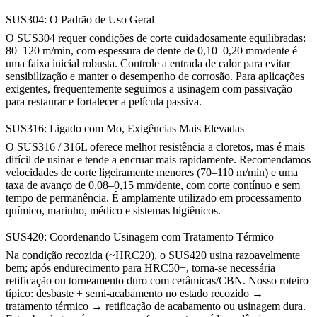
SUS304: O Padrão de Uso Geral
O SUS304 requer condições de corte cuidadosamente equilibradas:
80–120 m/min, com espessura de dente de 0,10–0,20 mm/dente é
uma faixa inicial robusta. Controle a entrada de calor para evitar
sensibilização e manter o desempenho de corrosão. Para aplicações
exigentes, frequentemente seguimos a usinagem com
passivação
para restaurar e fortalecer a película passiva.
SUS316: Ligado com Mo, Exigências Mais Elevadas
O SUS316 / 316L oferece melhor resistência a cloretos, mas é mais
difícil de usinar e tende a encruar mais rapidamente. Recomendamos
velocidades de corte ligeiramente menores (70–110 m/min) e uma
taxa de avanço de 0,08–0,15 mm/dente, com corte contínuo e sem
tempo de permanência. É amplamente utilizado em processamento
químico, marinho, médico e sistemas higiênicos.
SUS420: Coordenando Usinagem com Tratamento Térmico
Na condição recozida (~HRC20), o SUS420 usina razoavelmente
bem; após endurecimento para HRC50+, torna-se necessária
retificação ou torneamento duro com cerâmicas/CBN. Nosso roteiro
típico: desbaste + semi-acabamento no estado recozido →
tratamento térmico → retificação de acabamento ou usinagem dura.