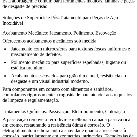
Esta abordagem é comum para
ferramentas médicas
, lâminas e peças
de desgaste de precisão.
Soluções de Superfície e Pós-Tratamento para Peças de Aço
Inoxidável
Acabamento Mecânico: Jateamento, Polimento, Escovação
Oferecemos acabamentos mecânicos sob medida:
Jateamento com microesferas para texturas foscas uniformes e
mascaramento de defeitos.
Polimento mecânico para superfícies espelhadas, higiene ou
estética premium.
Acabamentos escovados para grão direcional, resistência ao
desgaste e um visual industrial moderno.
Para componentes em contato com alimentos e sanitários,
controlamos rigorosamente a rugosidade para atender aos requisitos
de limpeza e regulamentação.
Tratamentos Químicos: Passivação, Eletropolimento, Coloração
A
passivação
remove o ferro livre e melhora a camada passiva rica
em cromo, restaurando a resistência ótima à corrosão. O
eletropolimento
melhora tanto a suavidade quanto a resistência à
corrosão, particularmente em geometrias intrincadas. Tecnologias de