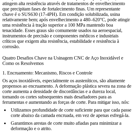
atingem alta resistência através de tratamentos de envelhecimento
que precipitam fases de fortalecimento finas. Um representante
chave é o
SUS630 (17-4PH)
. Em condição solubilizada, usina
relativamente bem; após envelhecimento a 480–620°C, pode atingir
uma resistência à tração superior a 100 MPa mantendo boa
tenacidade. Esses graus são comumente usados na aeroespacial,
instrumentos de precisão e componentes médicos e industriais
críticos que exigem alta resistência, estabilidade e resistência à
corrosão.
Quatro Desafios Chave na Usinagem CNC de Aço Inoxidável e
Como os Resolvemos
1. Encruamento: Mecanismo, Riscos e Controle
Os aços inoxidáveis, especialmente os austeníticos, são altamente
propensos ao encruamento. A deformação plástica severa na zona de
corte aumenta a densidade de discordâncias e a dureza local,
tornando os cortes subsequentes mais desafiadores para as
ferramentas e aumentando as forças de corte. Para mitigar isso, nós:
Utilizamos profundidade de corte suficiente para que cada passe
corte abaixo da camada encruada, em vez de apenas esfregá-la.
Garantimos arestas de corte muito afiadas para minimizar a
deformação e o atrito.