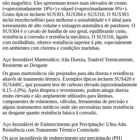
não magnético. Eles apresentam teores mais elevados de cromo
(≈aproximadamente 18%+) e níquel (≈aproximadamente 8%+).
Graus típicos incluem
SUS303
,
SUS304
e
SUS316
. O SUS303
inclui enxofre/selênio para melhorar a usinabilidade e é ideal para
torneamento de alto volume e usinagem automática de parafusos. O
SUS304 é o cavalo de batalha de uso geral, equilibrando custo,
resistência à corrosão e resistência mecânica. O SUS316, ligado
com molibdênio, oferece resistência superior à pite, especialmente
em ambientes com cloretos e condições marinhas.
Aço Inoxidável Martensítico: Alta Dureza, Tratável Termicamente,
Resistente ao Desgaste
Os graus martensíticos são projetados para alta dureza e resistência
através de tratamento térmico. Exemplos típicos incluem
SUS420
e
SUS440C, que possuem teor de carbono elevado (aproximadamente
0,15–1,0%). Após têmpera e revenimento, podem atingir dureza
muito elevada e são amplamente utilizados para lâminas,
componentes de rolamentos, válvulas, ferramentas de precisão e
alguns instrumentos médicos onde são necessárias tanto resistência
ao desgaste quanto resistência básica à corrosão.
Aço Inoxidável de Endurecimento por Precipitação: Ultra-Alta
Resistência com Tratamento Térmico Controlado
Os aços inoxidáveis de endurecimento por precipitação (PH)