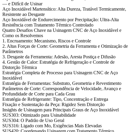
— e Difícil de Usinar
Aço Inoxidável Martensítico: Alta Dureza, Tratável Termicamente,
Resistente ao Desgaste
Aço Inoxidável de Endurecimento por Precipitação: Ultra-Alta
Resistência com Tratamento Térmico Controlado
Quatro Desafios Chave na Usinagem CNC de Aço Inoxidável e
Como os Resolvemos
1. Encruamento: Mecanismo, Riscos e Controle
2. Altas Forças de Corte: Geometria da Ferramenta e Otimização de
Parâmetros
3. Desgaste da Ferramenta: Adesão, Aresta Postiça e Difusão
4. Gestão de Calor: Estratégia de Refrigeração e Controle de
Distorção Térmica
Estratégia Completa de Processo para Usinagem CNC de Aço
Inoxidável
Estratégia de Ferramentas: Substrato, Geometria e Revestimento
Parâmetros de Corte: Correspondência de Velocidade, Avanço e
Profundidade de Corte para Cada Grau
Estratégia de Refrigerante: Tipo, Concentração e Entrega
Fixação e Sustentação da Peça: Rigidez Sem Distorção
Insights de Usinagem para Principais Graus de Aço Inoxidável
SUS303: Otimizado para Usinabilidade
SUS304: O Padrão de Uso Geral
SUS316: Ligado com Mo, Exigências Mais Elevadas
SUS420: Coordenando Usinagem com Tratamento Térmico