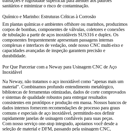
transições e rugosidade superficial para atender aos padrões
sanitários e minimizar o risco de contaminação.
Químico e Marinho: Estruturas Críticas à Corrosão
Em plantas químicas e ambientes offshore ou marinhos, produzimos
corpos de bombas, componentes de válvulas, coletores e conexões
de tubulação a partir de aços inoxidáveis SUS316 e duplex. Os
componentes frequentemente apresentam passagens internas
complexas e interfaces de vedação, onde nosso
CNC multi-eixo
e
capacidades avançadas de inspeção garantem precisão e
durabilidade.
Por Que Parceriar com a Neway para Usinagem CNC de Aço
Inoxidável
Na Neway, não tratamos o aço inoxidável como "apenas mais um
material". Combinamos profundo entendimento metalúrgico,
bibliotecas de ferramentas otimizadas, dados de corte comprovados
e sistemas de qualidade robustos para entregar resultados
consistentes em protótipos e produção em massa. Nossos bancos de
dados internos fornecem recomendações de processo para graus
comuns e especiais de aço inoxidável, permitindo-nos definir
rapidamente janelas de usinagem confiáveis para suas peças.
Com nosso
serviço one-stop
integrado, apoiamos você desde a
seleção de material e DFM, passando pela usinagem CNC,