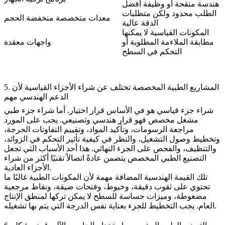
هندسة منقحة أو وظيفة أفضل
الطلب محدود ولكن متطلبات
معدات متخصصة منخفضة الحجم
الدقة عالية
المكونات القياسية لا يمكنها
مطابقة الملاءمة المطلوبة أو
واجهات معقدة
التحكم في السطح
5. المشاريع الطبية المخصصة تختلف عن شراء الأجزاء القياسية لأن
الدعم الهندسي مهم
شراء جزء قياسي هو في الأساس قرار اختيار. أما شراء جزء طبي
مشغل مخصص فهو قرار هندسي وتصنيعي. يجب على المورد
مراجعة الرسومات، وتأكيد المواد، وتقييم التفاوتات الحرجة،
وتخطيط وصول التشغيل، والنظر في كيفية تأثير التحكم في الزوائد،
والتنظيف، والفحص على الجزء النهائي. هذا أحد الأسباب التي تجعل
التصنيع الطبي المخصص يتضمن عادةً اتصالاً تقنيًا أكثر من شراء
الأجزاء العادية.
تلك القيمة الهندسية المضافة مهمة لأن المكونات الطبية غالبًا ما
تحتوي على ثقوب دقيقة، وخيوط، وفتحات ضيقة، ونقاط مرجعية
مضغوطة، وميزات حساسة للسطح لا يمكن تركها لمنطق الإنتاج
العام. يجب التخطيط للجزء بعناية نفس الدرجة التي يتم بها تشغيله.