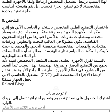
لهذا السبب يرتبط التشغيل المخصص ارتباطًا وثيقًا بالأجهزة الطبية
المتخصصة. لا يتم تصنيع الجزء فحسب، بل يتم هندسته ليناسب
حاجة تقنية محددة.
8. الملخص
باختصار، التصنيع الطبي المخصص باستخدام الحاسب الآلي هو إنتاج
مكونات الأجهزة الطبية مصنوعة وفقًا لرسومات دقيقة، ومواد
محددة، ومتطلبات تفاوتات، بدلاً من اختيارها من أجزاء المخزون
القياسية. يكون مطلوبًا في الغالب للبحث والتطوير، وترقيات
المنتجات، والمعدات المتخصصة منخفضة الحجم، والمجمعات حيث
لا يمكن للمكونات القياسية تلبية الهندسة المطلوبة، أو حالة السطح،
أو الملاءمة الوظيفية.
بالنسبة لفرق الأجهزة الطبية، يضيف التشغيل المخصص قيمة لأنه
يجمع بين التصنيع الدقيق والمرونة الهندسية. لهذا السبب تبدأ العديد
من المشاريع في قطاع
الأجهزة الطبية
بـ
النماذج الأولية
وتستخدم
لإنشاء الأجزاء المتخصصة التي
التشغيل بالحاسب الآلي (CNC)
تجعل الجهاز ممكنًا.
Related Blogs
لا توجد بيانات
اشترك للحصول على نصائح تصميم وتصنيع احترافية تصل إلى بريدك
الوارد.