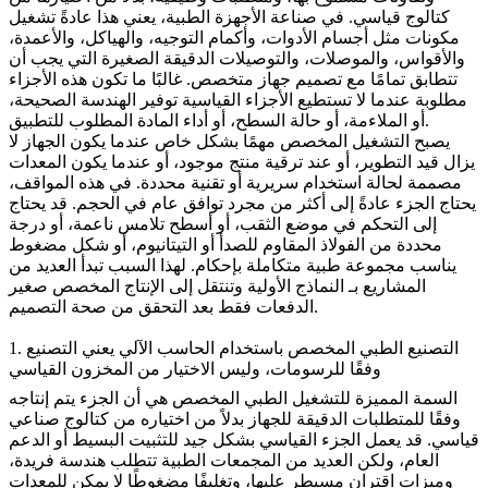
كتالوج قياسي. في صناعة
الأجهزة الطبية
، يعني هذا عادةً تشغيل
مكونات مثل أجسام الأدوات، وأكمام التوجيه، والهياكل، والأعمدة،
والأقواس، والموصلات، والتوصيلات الدقيقة الصغيرة التي يجب أن
تتطابق تمامًا مع تصميم جهاز متخصص. غالبًا ما تكون هذه الأجزاء
مطلوبة عندما لا تستطيع الأجزاء القياسية توفير الهندسة الصحيحة،
أو الملاءمة، أو حالة السطح، أو أداء المادة المطلوب للتطبيق.
يصبح التشغيل المخصص مهمًا بشكل خاص عندما يكون الجهاز لا
يزال قيد التطوير، أو عند ترقية منتج موجود، أو عندما يكون المعدات
مصممة لحالة استخدام سريرية أو تقنية محددة. في هذه المواقف،
يحتاج الجزء عادةً إلى أكثر من مجرد توافق عام في الحجم. قد يحتاج
إلى التحكم في موضع الثقب، أو أسطح تلامس ناعمة، أو درجة
محددة من الفولاذ المقاوم للصدأ أو التيتانيوم، أو شكل مضغوط
يناسب مجموعة طبية متكاملة بإحكام. لهذا السبب تبدأ العديد من
المشاريع بـ
النماذج الأولية
وتنتقل إلى الإنتاج المخصص صغير
الدفعات فقط بعد التحقق من صحة التصميم.
1. التصنيع الطبي المخصص باستخدام الحاسب الآلي يعني التصنيع
وفقًا للرسومات، وليس الاختيار من المخزون القياسي
السمة المميزة للتشغيل الطبي المخصص هي أن الجزء يتم إنتاجه
وفقًا للمتطلبات الدقيقة للجهاز بدلاً من اختياره من كتالوج صناعي
قياسي. قد يعمل الجزء القياسي بشكل جيد للتثبيت البسيط أو الدعم
العام، ولكن العديد من المجمعات الطبية تتطلب هندسة فريدة،
وميزات اقتران مسيطر عليها، وتغليفًا مضغوطًا لا يمكن للمعدات