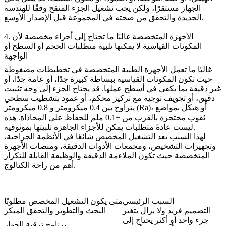
الجهاز مستقرًا، ولكن يجب تشغيل الجزء المنقح وفقًا للهندسة
الجديدة والتحقق من صحته في المجموعة قبل الإصدار الأوسع.
4. الأجهزة المتخصصة غالبًا ما تحتاج إلى أجزاء مخصصة لأن
المكونات القياسية لا يمكنها تلبية متطلبات الحجم أو السطح أو
الواجهة
غالبًا ما تعمل الأجهزة الطبية المتخصصة في تخطيطات مضغوطة
حيث تكون المكونات القياسية ببساطة كبيرة جدًا، أو عامة جدًا، أو
غير دقيقة بما يكفي في أسطح عملها. قد يحتاج الجزء إلى وجه تثبيت
دقيق، أو تجويف توجيه مع تركيز محكم، أو عمود بتشطيب سطحي
يتراوح بين 0.4 ميكرومتر و 0.8 ميكرومتر (Ra)، أو هيكل بمواضع
ثقوب محتجزة بالقرب من ±0.1 ملم للحفاظ على المحاذاة. هذه
ليست عادةً متطلبات يمكن للأجزاء الجاهزة تلبيتها بموثوقية.
لهذا السبب يعد التشغيل المخصص شائعًا في الأنظمة الجراحية،
وتجهيزات التشخيص، ومجمعات الأدوات الدقيقة، ومنصات الأجهزة
المتخصصة حيث تكون الملاءمة الدقيقة والوظيفة القابلة للتكرار
أهم من راحة الكتالوج.
السبب الرئيسي
متى يكون التشغيل المخصص مطلوبًا
التصميم فريد ولا يزال يتغير
البحث والتطوير والتحقق المبكر
جزء واحد أو أكثر يحتاج إلى
برنامج ترقية الجهاز