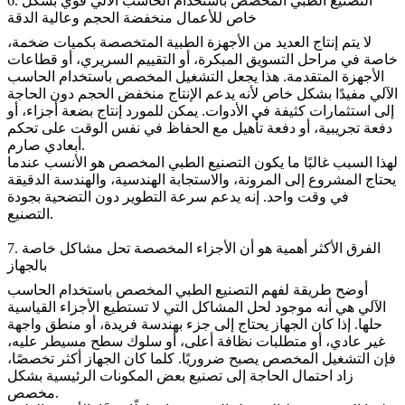
6. التصنيع الطبي المخصص باستخدام الحاسب الآلي قوي بشكل
خاص للأعمال منخفضة الحجم وعالية الدقة
لا يتم إنتاج العديد من الأجهزة الطبية المتخصصة بكميات ضخمة،
خاصة في مراحل التسويق المبكرة، أو التقييم السريري، أو قطاعات
الأجهزة المتقدمة. هذا يجعل التشغيل المخصص باستخدام الحاسب
الآلي مفيدًا بشكل خاص لأنه يدعم الإنتاج منخفض الحجم دون الحاجة
إلى استثمارات كثيفة في الأدوات. يمكن للمورد إنتاج بضعة أجزاء، أو
دفعة تجريبية، أو دفعة تأهيل مع الحفاظ في نفس الوقت على تحكم
أبعادي صارم.
لهذا السبب غالبًا ما يكون التصنيع الطبي المخصص هو الأنسب عندما
يحتاج المشروع إلى المرونة، والاستجابة الهندسية، والهندسة الدقيقة
في وقت واحد. إنه يدعم سرعة التطوير دون التضحية بجودة
التصنيع.
7. الفرق الأكثر أهمية هو أن الأجزاء المخصصة تحل مشاكل خاصة
بالجهاز
أوضح طريقة لفهم التصنيع الطبي المخصص باستخدام الحاسب
الآلي هي أنه موجود لحل المشاكل التي لا تستطيع الأجزاء القياسية
حلها. إذا كان الجهاز يحتاج إلى جزء بهندسة فريدة، أو منطق واجهة
غير عادي، أو متطلبات نظافة أعلى، أو سلوك سطح مسيطر عليه،
فإن التشغيل المخصص يصبح ضروريًا. كلما كان الجهاز أكثر تخصصًا،
زاد احتمال الحاجة إلى تصنيع بعض المكونات الرئيسية بشكل
مخصص.