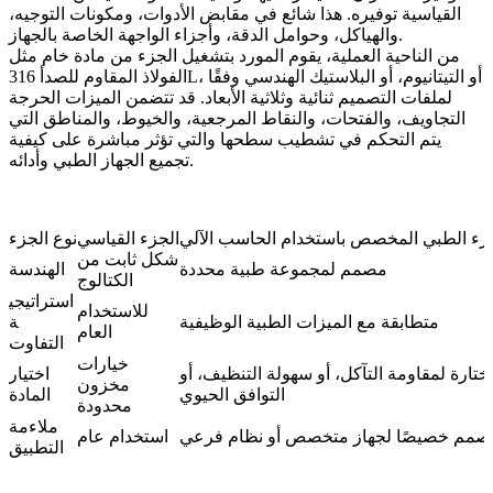
القياسية توفيره. هذا شائع في مقابض الأدوات، ومكونات التوجيه،
والهياكل، وحوامل الدقة، وأجزاء الواجهة الخاصة بالجهاز.
من الناحية العملية، يقوم المورد بتشغيل الجزء من مادة خام مثل
الفولاذ المقاوم للصدأ 316L، أو التيتانيوم، أو البلاستيك الهندسي وفقًا
لملفات التصميم ثنائية وثلاثية الأبعاد. قد تتضمن الميزات الحرجة
التجاويف، والفتحات، والنقاط المرجعية، والخيوط، والمناطق التي
يتم التحكم في تشطيب سطحها والتي تؤثر مباشرة على كيفية
تجميع الجهاز الطبي وأدائه.
زء الطبي المخصص باستخدام الحاسب الآلي
الجزء القياسي
نوع الجزء
شكل ثابت من
مصمم لمجموعة طبية محددة
الهندسة
الكتالوج
استراتيجي
للاستخدام
متطابقة مع الميزات الطبية الوظيفية
ة
العام
التفاوت
خيارات
ختارة لمقاومة التآكل، أو سهولة التنظيف، أو
اختيار
مخزون
التوافق الحيوي
المادة
محدودة
ملاءمة
صمم خصيصًا لجهاز متخصص أو نظام فرعي
استخدام عام
التطبيق