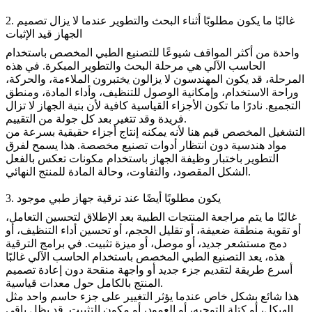
2. غالبًا ما يكون مطلوبًا أثناء البحث والتطوير عندما لا يزال تصميم
الجهاز قيد الإثبات
واحدة من أكثر المواقف شيوعًا للتصنيع الطبي المخصص باستخدام
الحاسب الآلي هي مرحلة البحث والتطوير المبكرة. في هذه
المرحلة، قد يكون المهندسون لا يزالون يختبرون الملاءمة، والحركة،
وراحة الاستخدام، وإمكانية الوصول للتنظيف، وأداء المادة، ومنطق
التجميع. نادرًا ما تكون الأجزاء القياسية كافية لأن بنية الجهاز لا تزال
فريدة وقد تتغير بعد كل جولة من التقييم.
التشغيل المخصص قيم هنا لأنه يمكنه إنتاج أجزاء حقيقية بسرعة من
مواد هندسية دون انتظار أدوات تصنيع مخصصة. هذا يسمح لفرق
التطوير باختبار وظيفة الجهاز باستخدام مكونات تعكس بالفعل
الشكل المقصود، والتفاوت، وحالة المادة للمنتج النهائي.
3. يكون مطلوبًا أيضًا عند ترقية جهاز طبي موجود
غالبًا ما يتم مراجعة المنتجات الطبية بعد الإطلاق لتحسين التعامل،
أو تقوية منطقة ضعيفة، أو تقليل الحجم، أو تحسين أداء التنظيف، أو
دمج مستشعر جديد، أو موصل، أو ميزة تثبيت. في برامج الترقية
هذه، يعد التصنيع الطبي المخصص باستخدام الحاسب الآلي غالبًا
أسرع طريقة لتقديم جزء جديد أو واجهة منقحة دون إعادة تصميم
المنتج بالكامل حول معدات قياسية.
هذا شائع بشكل خاص عندما يؤثر التغيير على جزء حاسم واحد مثل
الهيكل، أو كتلة التوجيه، أو العمود، أو مكون التثبيت. قد يظل باقي