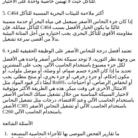
للتآكل حيث لا تهيمن خاصية واحدة على الاختيار.
5. C464 أكثر ملاءمة للبيئات البحرية المسببة للتآكل
إذا كان جزء النحاس الأصفر سيعمل في مياه البحر أو خدمة مسببة
للتآكل مماثلة، فإن C464 غالبًا ما يكون الخيار الأفضل بسبب
مقاومته الأقوى للتآكل البحري. يجب اختياره من أجل المتانة البيئية
بدلاً من أقصى سرعة تشغيل.
6. تعتمد أفضل درجة للنحاس الأصفر على الوظيفة الحقيقية للجزء
من وجهة نظر التوريد، لا توجد سبيكة نحاس أصفر واحدة هي الأفضل
لكل جزء مصنوع باستخدام الحاسب الآلي. يجب على المشترين
تحديد ما إذا كان الجزء جسم صمام، أو وصلة، أو موصل ملولب، أو
مكون إحكام، أو جزء زخرفي، أو جزء بحري، أو منتج مطلي. يجب
أيضًا ذكر قيود المواد مثل RoHS، أو انخفاض الرصاص، أو احتياجات
الامتثال الأخرى في وقت مبكر. هذه هي الطريقة الأكثر موثوقية
لاختيار السبيكة المناسبة من خلال
تشغيل سبائك النحاس الأصفر
باستخدام الحاسب الآلي
وعند الاقتضاء، درجات مثل
تشغيل النحاس
الأصفر C385 باستخدام الحاسب الآلي
أو
تشغيل النحاس الأصفر
.
C260 باستخدام الحاسب الآلي
الأسئلة الشائعة
ما تقارير الفحص الموصى بها للأجزاء النحاسية المصنعة