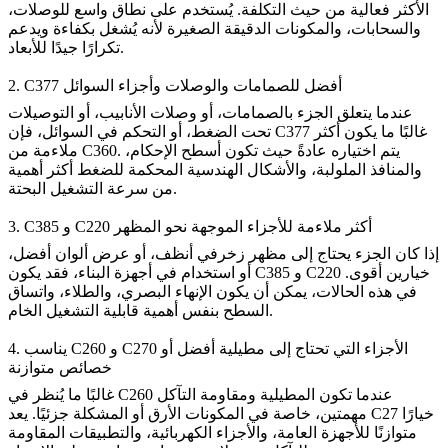
الأكثر فعالية من حيث التكلفة. يُستخدم على نطاق واسع للوصلات،
والسحابات، والمكونات الدقيقة الصغيرة لأنه يُشغل بكفاءة ويدعم
تكرارًا جيدًا للأبعاد.
2. C377 أفضل للصمامات والوصلات وأجزاء السوائل
عندما يتعلق الجزء بالصمامات، أو وصلات الأنابيب، أو التوصيلات
تحت الضغط، أو التحكم في السوائل، فإن C377 غالبًا ما يكون أكثر
ملاءمة من C360. يتم اختياره عادةً حيث تكون أسطح الإحكام،
والمنافذ الملولبة، والأشكال الهندسية المحكمة للضغط أكثر أهمية
من سرعة التشغيل البحتة.
3. C385 و C220 أكثر ملاءمة للأجزاء الموجهة نحو المظهر
إذا كان الجزء يحتاج إلى مظهر زخرفي أنظف، أو عرض ألوان أفضل،
أو استخدام في أجهزة البناء، فقد يكون C385 و C220 خيارين أقوى.
في هذه الحالات، يمكن أن يكون الإنهاء البصري، والطلاء، واتساق
السطح بنفس أهمية قابلية التشغيل الخام.
4. يناسب C260 و C270 الأجزاء التي تحتاج إلى مطيلية أفضل أو
خصائص متوازنة
غالبًا ما يُنظر في C260 عندما تكون المطيلية ومقاومة التآكل
مهمتين، خاصة في المكونات الأرق أو المشكلة جزئيًا. يعد C27 خيارًا
متوازنًا للأجهزة العامة، والأجزاء الكهربائية، والتطبيقات المقاومة