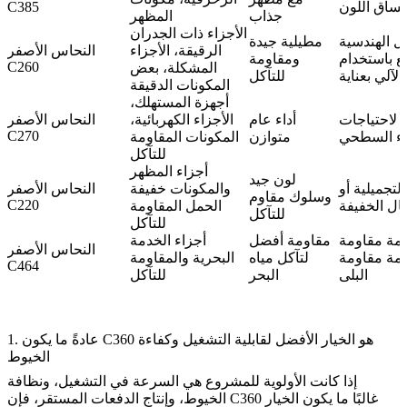
تساق اللون
C385
جذاب
المظهر
الأجزاء ذات الجدران
ل الهندسية
مطيلية جيدة
الرقيقة، الأجزاء
النحاس الأصفر
ع باستخدام
ومقاومة
C260
المشكلة، بعض
لآلي بعناية
للتآكل
المكونات الدقيقة
أجهزة المستهلك،
ا لاحتياجات
أداء عام
الأجزاء الكهربائية،
النحاس الأصفر
C270
هاء السطحي
متوازن
المكونات المقاومة
للتآكل
أجزاء المظهر
لون جيد
تجميلية أو
والمكونات خفيفة
النحاس الأصفر
وسلوك مقاوم
C220
ال الخفيفة
الحمل المقاومة
للتآكل
للتآكل
دمة مقاومة
مقاومة أفضل
أجزاء الخدمة
النحاس الأصفر
خدمة مقاومة
لتآكل مياه
البحرية والمقاومة
C464
البلى
البحر
للتآكل
1. عادةً ما يكون C360 هو الخيار الأفضل لقابلية التشغيل وكفاءة
الخيوط
إذا كانت الأولوية للمشروع هي السرعة في التشغيل، ونظافة
الخيوط، وإنتاج الدفعات المستقر، فإن C360 غالبًا ما يكون الخيار