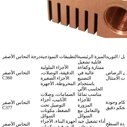
ل / التوريد
الميزة الرئيسية
التطبيقات النموذجية
درجة النحاس الأصفر
قابلية تشغيل
ممتازة وكفاءة
الأجزاء الملولبة
وى الرصاص
عالية في
الدقيقة، الوصلات،
النحاس الأصفر
C360
ت الامتثال
التصنيع
الأجزاء الصغيرة
باستخدام
المخروطة، الأجهزة
الحاسب الآلي
مناسب تمامًا
الصمامات، وصلات
للأجزاء
الأنابيب، أجزاء
حكام وجودة
النحاس الأصفر
المزورة
التوصيل تحت
 تحكم دقيق
C377
والتعامل مع
الضغط، مكونات
السوائل
السوائل
أداء تشغيل جيد
أجهزة البناء، الأجزاء
ودة السطح
النحاس الأصفر
مع مظهر
الزخرفية، مكونات