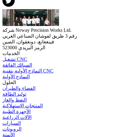
شركة Neway Precision Works Ltd.
رقم 3 طريق لفوشان الصناعي الغربي
فينغغانغ، دونغقوان، الصين
الرمز البريدي 523000
الخدمات
تشغيل CNC
السبائك الفائقة
النماذج الأولية بتقنية CNC
النماذج الأولية
الحلول
الفضاء والطيران
توليد الطاقة
النفط والغاز
المنتجات الاستهلاكية
الأجهزة الطبية
الآلات الزراعية
السيارات
الروبوتات
الأتمتة