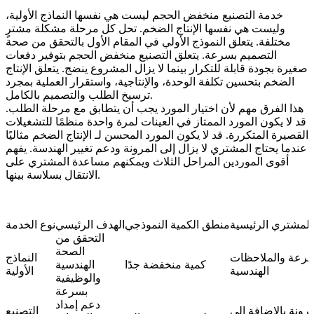
خدمة التصنيع منخفض الحجم ليست هي نفسها النماذج الأولية،
وليست هي نفسها الإنتاج الضخم. تحل كل مرحلة مشكلة مشترٍ
مختلفة. يتعلق النموذج الأولي في المقام الأول بالتحقق من صحة
التصميم بسرعة. يتعلق التصنيع منخفض الحجم بتوفير دفعات
صغيرة بجودة قابلة للتكرار بينما لا يزال المشروع ينضج. يتعلق الإنتاج
الضخم بتحسين تكلفة الوحدة، والإنتاجية، واستقرار العملية بمجرد
ترسيخ الطلب والتصميم بالكامل.
هذا الفرق مهم لأن اختيار المورد يجب أن يتطابق مع مرحلة الطلب.
قد لا يكون المورد الممتاز في العينات لمرة واحدة منظمًا للتشغيلات
القصيرة المتكررة. قد لا يكون المورد المحسن لـ
الإنتاج الضخم
مثاليًا
عندما يحتاج المشتري لا يزال إلى المرونة ودعم تغيير الهندسة. يفهم
أقوى الموردين المراحل الثلاث ويمكنهم مساعدة المشتري على
الانتقال بسلاسة بينها.
 المشتري الرئيسية
منطق الكمية النموذجي
الهدف الرئيسي
نوع الخدمة
التحقق من
الصحة
سرعة والملاحظات
النماذج
كمية منخفضة جدًا
الهندسية
الهندسية
الأولية
والوظيفية
بسرعة
دعم إمداد
مرونة بالإضافة إلى
التصنيع