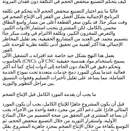
كيف يتحكم التصنيع منخفض الحجم في التكلفة دون فقدان المرونة
غالبًا ما يتم اختيار التصنيع منخفض الحجم لأنه يتحكم في تكلفة
البرنامج الإجمالية بشكل أفضل من القفز إلى الإنتاج الضخم في
وقت مبكر جدًا. قد يكون سعر القطعة أعلى من مسار واسع النطاق
محسن بالكامل، لكن المشتري يتجنب استثمار الأدوات الكبير،
والتعرض للمخزون الكبير، وتكلفة الالتزام في وقت مبكر جدًا
بتصميم مجمد. في العديد من المشاريع الحقيقية، يعد تقليل المخاطر
الإجمالي هذا أكثر أهمية من تحقيق أدنى تكلفة نظرية للوحدة على
الفور.
يعمل هذا النهج بشكل جيد خاصة عند اقترانه بـ
التشغيل الآلي
، لأن CNC يسمح باستخدام مواد هندسية حقيقية
بالحاسوب (CNC)
وتحكم دقيق في الأبعاد دون الحاجة إلى أدوات إنتاج. كما أنه أكثر
فعالية عندما يمكن للمورد دمج خدمات متعددة تحت نموذج
الخدمة
الشاملة
، مما يساعد على تقليل تأخيرات التسليم وفجوات التنسيق
بين مراحل التطوير والتوريد.
ما يجب أن يقدمه المورد الكامل قبل الإنتاج الضخم
قبل أن يكون المشروع جاهزًا للإنتاج الكامل، يجب أن يكون المورد
المثالي قادرًا على دعم أكثر من مجرد دفعة واحدة من الأجزاء. يجب
أن يساعد المشتري في التحقق من صحة التصميم من خلال
النماذج
الأولية
، واستقرار التوريد من خلال
التصنيع منخفض الحجم
، ثم
التوسع بكفاءة من خلال
الإنتاج الضخم
بمجرد جاهزية المشروع. يقلل