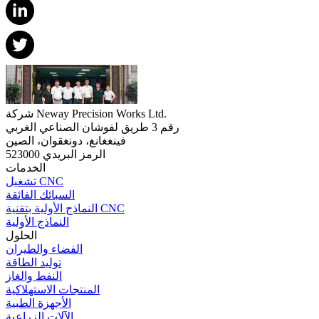
شركة Neway Precision Works Ltd.
رقم 3 طريق لفوشان الصناعي الغربي
فينغغانغ، دونغقوان، الصين
الرمز البريدي 523000
الخدمات
تشغيل CNC
السبائك الفائقة
النماذج الأولية بتقنية CNC
النماذج الأولية
الحلول
الفضاء والطيران
توليد الطاقة
النفط والغاز
المنتجات الاستهلاكية
الأجهزة الطبية
الآلات الزراعية