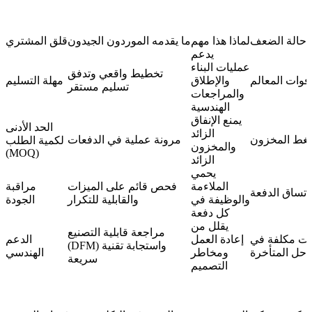
 حالة الضعف
لماذا هذا مهم
ما يقدمه الموردون الجيدون
قلق المشتري
يدعم
عمليات البناء
تخطيط واقعي وتدفق
فوات المعالم
والإطلاق
مهلة التسليم
تسليم مستقر
والمراجعات
الهندسية
يمنع الإنفاق
الحد الأدنى
الزائد
ط المخزون
مرونة عملية في الدفعات
لكمية الطلب
والمخزون
(MOQ)
الزائد
يحمي
الملاءمة
فحص قائم على الميزات
مراقبة
اتساق الدفعة
والوظيفة في
والقابلية للتكرار
الجودة
كل دفعة
يقلل من
مراجعة قابلية التصنيع
ات مكلفة في
إعادة العمل
الدعم
(DFM) واستجابة تقنية
احل المتأخرة
ومخاطر
الهندسي
سريعة
التصميم