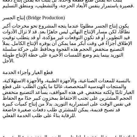
قصيرة باستمرار بنفس الأبعاد الحرجة، والتشطيب، ومنطق التسليم.
إنتاج الجسر (Bridge Production)
يكون إنتاج الجسر مطلوبًا عندما يتجه المشروع نحو مخرجات أكبر
نطاقًا، لكن مسار الإنتاج النهائي ليس جاهزًا بعد. قد لا تزال الأدوات
قيد التطوير، أو قد تكون التوقعات غير مؤكدة، أو قد يتطلب توقيت
الإطلاق أجزاءً في وقت أبكر مما يمكن أن يوفره الإنتاج الكامل. يملأ
التصنيع منخفض الحجم هذه الفجوة ويحافظ على حركة سلسلة
التوريد بينما يتم وضع اللمسات الأخيرة على خطة الإنتاج طويلة
الأجل.
قطع الغيار وأجزاء الخدمة
بالنسبة للمعدات الصناعية، والأجهزة الطبية، والأجهزة الاستهلاكية،
والمنتجات الهندسية المتخصصة، غالبًا ما يكون الطلب على قطع
الغيار ثابتًا ولكنه منخفض. في هذه المواقف، يساعد التصنيع منخفض
الحجم المشترين على تجنب الاحتفاظ بمخزون كبير جدًا مع الحفاظ
في نفس الوقت على استمرارية التوريد. بدلاً من إنتاج كميات كبيرة
قد تصبح قديمة، يمكن للمشتري طلب دفعات صغيرة خاضعة
للرقابة بناءً على طلب الخدمة الفعلي.