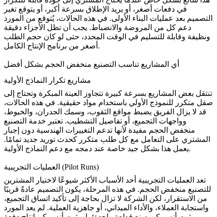
في دفعات أصغر، أو يريد الإطلاق بسرعة أكبر، أو يتوقع تغير
التصميم بعد عمليات البناء الأولى. في هذه الحالات، يُتوقع من المورد
دعم كل من المروضة والانضباط. يجب أن تظل الأجزاء دقيقة
ونظيفة وقابلة للتسليم في الوقت المحدد، حتى لو كان حجم الطلب
أصغر من برنامج الإنتاج الكامل.
أي المشاريع تناسب التصنيع منخفض الحجم بشكل أفضل
مشاريع تكرار النماذج الأولية
تنتقل بعض المشاريع بسرعة كبيرة تتجاوز العينة المبكرة وتحتاج إلى
صقل متكرر للنموذج الأولي باستخدام مواد حقيقية. في هذه الحالات،
قد لا يزال الفريق يضبط مواقع الثقوب، وسمك الجدران، والخيوط،
وواجهات التجميع، أو تفاصيل التشطيب. تعتبر خدمة التصنيع
منخفض الحجم مفيدة لأنها تدعم التغييرات الهندسية دون إجبار
المشتري على التعامل مع كل طلب متكرر كحدث توريد جديد تمامًا.
.
يعمل هذا بشكل جيد خاصة عند دمجه مع دعم
النماذج الأولية
العمليات التجريبية (Pilot Runs)
تعد العمليات التجريبية أحد الأسباب الأكثر شيوعًا لاختيار المشترين
للتصنيع منخفض الحجم. في هذه المرحلة، يكون التصميم عادةً قريبًا
من الاستقرار، لكن الشركة لا تزال بحاجة إلى تأكيد اتساق التجميع،
واستجابة العملاء، والأداء الميداني، أو جاهزية العملية. لم يعد المورد
يثبت أنه يمكن صنع قطعة واحدة؛ بل يثبت أنه يمكن إنتاج دفعة