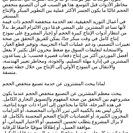
مخاطر الأدوات قبل التوسع. هذا هو السبب في أن التصنيع منخفض
الحجم غالبًا ما يكون الجسر الأكثر عملية بين التطوير المبكر والإنتاج
المستقر.
في أعمال التوريد الحقيقية، تعد الخدمة منخفضة الحجم ذات قيمة
لأنها تساعد المشترين على المضي قدمًا دون الالتزام المفرط. بدلاً
من انتظار أدوات الإنتاج كبيرة الحجم أو إجبار المشروع على نموذج
إنتاج كامل في وقت مبكر جدًا، يمكن للفريق التحقق من صحة
تغييرات التصميم، ودعم عمليات البناء التجريبية، وتوفير قطع الغيار،
والاستجابة لتعليقات السوق مع ضغط مخزون أقل بكثير. لا يفعل
أفضل الموردين أكثر من إنتاج دفعات قصيرة فحسب؛ بل يساعدون
المشترين في إدارة مهلة التسليم، والجودة، ومخاطر تغيير الهندسة،
والانتقال من النموذج الأولي إلى الإنتاج من خلال خطة تصنيع
منسقة.
لماذا يبحث المشترون عن خدمة تصنيع منخفض الحجم
يبحث معظم المشترين عن التصنيع منخفض الحجم عندما يكون
مشروعهم بين التحقق من صحة المفهوم والتسويق التجاري الكامل.
في هذه المرحلة، غالبًا ما يحتاجون إلى أجزاء ذات جودة إنتاجية،
ولكن ليس بعد بالكمية التي تبرر الأدوات المخصصة، أو التزامات
المخزون الكبيرة، أو اقتصاديات الإنتاج الضخم المحسنة بالكامل. قد
لا يزال المشروع يتطلب تحسين التصميم، أو الاختبار الميداني، أو
موافقة العميل، أو إطلاقًا سوقيًا خاضعًا للرقابة.
هذا شائع بشكل خاص عندما يحتاج المشتري إلى جودة قابلة للتكرار