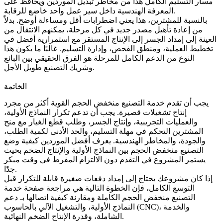
مسار التسليم الكامل هذا من مخاطر تبديل الموردين ويحافظ على
المعرفة الهندسية داخل سير عمل واحد خاضع للرقابة.
بالنسبة للمشترين، هذا يعني اضطرابات أقل ومساءلة أوضح. بدلاً
من إعادة تأهيل مصدر جديد في كل مرحلة، يمكنهم الانتقال من
العينة إلى إمداد الجسر إلى الإنتاج المستقر مع استمرارية أفضل في
تخطيط العملية، ومنطق الفحص، وإدارة التسليم. غالبًا ما يكون هذا
النوع من الدعم الكامل للمرحلة هو الفرق الحقيقي بين البائع
وشريك التصنيع طويل الأجل.
الخاتمة
يجب أن تقدم خدمة التصنيع منخفض الحجم القوية أكثر من مجرد
إنتاج تشغيلات قصيرة. يجب أن تدعم تكرار النماذج الأولية،
والعمليات التجريبية، وإنتاج الجسر، وطلب قطع الغيار مع منح
المشترين التحكم في مهلة التسليم، والحد الأدنى لكمية الطلب،
والجودة، والمخاطر الهندسية. يعرف أفضل الموردين كيفية وضع
التصنيع منخفض الحجم بين النماذج الأولية والإنتاج الضخم بحيث
يستمر المشروع في التقدم دون الالتزام المفرط في وقت مبكر
جدًا.
إذا كان مشروعك يحتاج إلى إمداد دفعات صغيرة قابلة للتكرار قبل
التوسع الكامل، فإن الخطوة التالية هي مراجعة صفحة
خدمة
التصنيع منخفض الحجم
الكاملة ومقارنة كيفية اتصالها بـ
دعم
، و
الخدمة
التشغيل الآلي بالحاسوب (CNC)
النماذج الأولية
، و
النهائية.
الشاملة
، وقدرة
الإنتاج الضخم