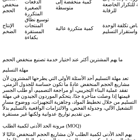
كمية منخفضة إلى
الدفعات
ية للتكرار الخاضعة
منخفض
متوسطة
الصغيرة
للرقابة
الحجم
المتكررة
توسيع نطاق
فاض تكلفة الوحدة
المنتجات
الإنتاج
كمية متكررة عالية
واستقرار التسليم
المستقرة
الضخم
بكفاءة
ما يهم المشترين أكثر عند اختيار خدمة تصنيع منخفض الحجم
مهلة التسليم
تعد مهلة التسليم أحد الأسئلة الأولى التي يطرحها المشترون لأن
مشاريع الحجم المنخفض عادةً ما تكون حساسة للجدول الزمني.
تفقد عملية البناء التجريبي، أو مراجعة التصميم، أو طلب الجسر
قيمتها إذا وصلت متأخرة جدًا. يتحكم الموردون الجيدون في مهلة
التسليم من خلال تخطيط المواد، وجاهزية التجهيزات، ووضوح مسار
التشغيل الآلي، وجدولة الفحص، والالتزامات الواقعية بالتسليم بدلاً
من تقديم تواريخ عدوانية ولكنها غير مستقرة.
مرونة الحد الأدنى لكمية الطلب (MOQ)
يهم الحد الأدنى لكمية الطلب لأن مشاريع الحجم المنخفض غالبًا لا