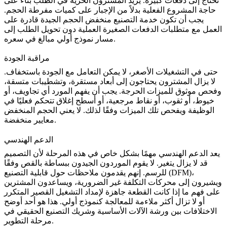
تحتاج إلى دفعات كبيرة. يريد المشترون الحرية في الطلب بناءً على
حاجة المشروع الفعلية بدلاً من الإجبار على كميات مفرطة الحجم.
يجب أن تكون خدمة التصنيع منخفض الحجم الجيدة قادرة على
العمل مع متطلبات الدفعات الصغيرة العملية دون تحويل الطلب إلى
مسار نموذج أولي مبالغ في سعره.
مراقبة الجودة
حتى في التشغيلات الأصغر، لا يمكن التعامل مع الجودة باستخفاف.
لا يزال المشترون يحتاجون إلى أبعاد مستقرة، وتشطيبات متسقة،
وفحص موثوق للميزات الحرجة. يجب أن يفهم المورد أي تجاويف، أو
خيوط، أو ثقوب، أو نقاط مرجعية، أو أسطح إغلاق تتحكم فعليًا في
الوظيفة ويفحص تلك الميزات وفقًا لذلك. لا يعني الحجم المنخفض
معايير منخفضة.
الدعم الهندسي
يعد الدعم الهندسي مهمًا بشكل خاص في هذه المرحلة لأن التصميم
قد لا يزال يتغير. لا يقوم الموردون الجيدون ببساطة بالقص وفقًا
للرسم. إنهم يقدمون ملاحظات حول قابلية التصنيع (DFM)،
ويشيرون إلى محركات التكلفة غير الضرورية، ويساعدون المشترين
على فهم ما إذا كانت القطعة جاهزة لإمداد التشغيل القصير المتكرر
أو لا تزال أكثر ملاءمة للمعالجة كنموذج أولي. هذا هو أحد أوضح
الاختلافات بين ورشة الآلات الأساسية وشريك التصنيع الحقيقي في
مرحلة التطوير.