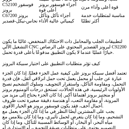
أجزاء فوسفور برونز
C52100 فوسفور
قوة أعلى وأداء مرن
أعلى قوة
برونز
مناسبة لمتطلبات خدمة
أجزاء تآكل وتآكل
C67200 برونز
أكثر تطلبًا
كيميائي عالية الأداء
نحاس-نيكل-قصدير
لتطبيقات الجلب والمحامل ذات الاحتكاك المنخفض، غالبًا ما يكون
التشغيل الآلي CNC لبرونز القصدير المحتوي على الرصاص C92200
خيارًا عمليًا عندما لا يكون التطبيق مدفوعًا بأعلى قدرة تحمل.
كيف تؤثر متطلبات التطبيق على اختيار سبيكة البرونز
تعتمد أفضل سبيكة برونز على كيفية عمل الجزء فعليًا. إذا كان الجزء
عبارة عن جلب أو محمل يعمل تحت حمل انزلاقي أثقل، فإن قدرة
التحمل، ومقاومة التآكل، واستقرار التجويف، وسلوك التشحيم تصبح
الأولويات الرئيسية. في هذه الحالات، تستحق درجات ألومنيوم برونز
أو منجنيز برونز اهتمامًا أكبر. إذا كان الجزء يحتاج إلى مزيد من
المرونة، أو مقاومة التعب، أو هندسة دقيقة صغيرة تحت ظروف
أحمال أخف، فقد يكون فوسفور برونز هو الخيار الأقوى.
يجب على المشترين أيضًا النظر في ما إذا كان الجزء يعمل مع
التشحيم، وما إذا كان يتعرض لحمل تأثيري، وما إذا كان يتلامس مع
مياه البحر، أو البخار، أو الوسائط المسببة للتآكل، وما إذا كان
التصميم يحتوي على متطلبات ضيقة للتجويف، أو الاستدارة، أو