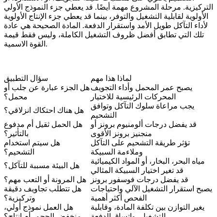
التركيزية. مرحلة المشروع مهمة أيضًا. قد يعطي جزء النموذج الأولي
الأولوية لقابلية التشغيل والتوفر، بينما قد يعطي جزء الإنتاج الأولوية
لأداء التآكل طويل الأمد واستقرار الدفعة. المادة الصحيحة هي عادة
تلك التي تطابق أفضل ظروف التشغيل الكاملة، وليس فقط قيمة
القوة الاسمية.
لماذا هذا مهم
سؤال التطبيق
يصبح عمر المحمل وأداء التجويف
هل الجزء عبارة عن جلب أو
المحركات الرئيسية للاختيار
محمل؟
يجب مراعاة سلوك التآكل وتوافق
هل هناك احتكاك انزلاقي؟
التشحيم
قد يفضل درجات ألومنيوم برونز أو
هل الحمل ثقيل أم مدفوع
منجنيز برونز الأقوى
بالتأثير؟
تؤثر طريقة التشحيم على التآكل
هل سيتم استخدام
وملاءمة السبيكة
التشحيم؟
مياه البحر، البخار، أو المواد الكيميائية
هل البيئة مسببة للتآكل؟
قد تغير اختيار السبيكة المثالي
قد يفضل درجات فوسفور برونز
هل المرونة أو التعب مهم؟
يصبح استقرار التشغيل الآلي واحتياجات
هل تتطلب تجاويف دقيقة
الفحص أكثر أهمية
وتركيزية؟
يغير التوازن بين تكلفة المادة، وقابلية
هل العمل نموذج أولي،
التشغيل، واتساق الدفعة
منخفض الحجم، أم إنتاج؟