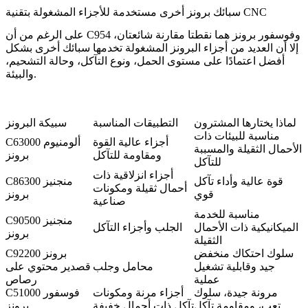
سبائك برونز أخرى مستخدمة للأجزاء المشغولة بتقنية CNC
على الرغم من أن C954 وفوسفور برونز هما نقطتا مقارنة شائعتان،
إلا أن العديد من أجزاء البرونز المشغولة تخدمها سبائك أخرى بشكل
أفضل اعتمادًا على مستوى الحمل، ونوع التآكل، وحالة التشحيم،
والبيئة.
لماذا يختارها المشترون
التطبيقات المناسبة
سبيكة البرونز
مناسبة للبيئات ذات
أجزاء عالية القوة
C63000 ألومنيوم
الأحمال الثقيلة والمسببة
ومقاومة للتآكل
برونز
للتآكل
أجزاء انزلاقية ذات
قوة عالية وأداء تآكل
C86300 منجنيز
أحمال ثقيلة ومكونات
قوي
برونز
صناعية
مناسبة للخدمة
C90500 منجنيز
الميكانيكية ذات الأحمال
الجلب وأجزاء التآكل
برونز
الثقيلة
سلوك احتكاك منخفض
C92200 برونز
جيد وقابلية تشغيل
محامل وجلب
قصدير محتوي على
عملية
رصاص
مرونة جيدة، سلوك
أجزاء مرنة ومكونات
C51000 فوسفور
تعب، ومقاومة تآكل
تآكل ذات أحمال خفيفة
برونز