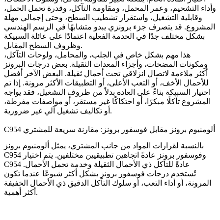
وأداء التشحيم، وعمر المحمل، ومقاومة التآكل، وقدرة تحمل الحمل،
وقابلية التشغيل، واستقرار تشطيب السطح، وحتى إجمالي مهلة
المشروع. قد يتصرف جزء برونزي يبدو متشابهًا في الرسم الهندسي
بشكل مختلف جدًا في الخدمة الفعلية اعتمادًا على عائلة السبيكة
وظروف السطح المقابل.
هذا مهم بشكل خاص في الجلب، والمحامل، ولوحات التآكل،
ومكونات المضخات، وأجزاء المعدات الثقيلة. بعض درجات البرونز
أكثر ملاءمة لاتصال انزلاقي تحت أحمال ثقيلة. البعض الآخر أفضل
للأحمال الأخف، أو التعب الأعلى، أو التطبيقات الأكثر مرونة. إذا تم
اختيار السبيكة بناءً على العادة بدلاً من ظروف التشغيل، فقد يواجه
المشروع تآكلًا مبكرًا، أو احتكاكًا غير مستقر، أو مواصفات مفرطة،
أو تكاليف تشغيل آلي غير ضرورية.
C954 ألومنيوم برونز مقابل فوسفور برونز: مقارنة سريعة للمشتري
بالنسبة لقرارات المواد من جانب المشتري، يمثل ألومنيوم برونز
C954 وفوسفور برونز عادةً اتجاهين تطبيقيين مختلفين. يتم اختيار
C954 عادةً للتآكل ذي الأحمال الثقيلة وخدمة تحمل الأحمال.
تُستخدم درجات فوسفور برونز بشكل أكثر شيوعًا عندما تكون
المرونة، أو أداء التعب، أو سلوك التآكل الدقيق ذي الأحمال الخفيفة
أكثر أهمية.