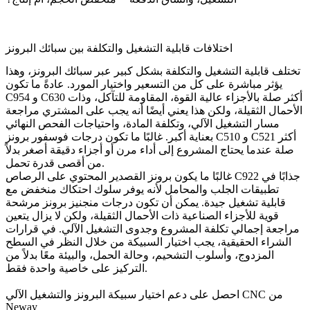
اختلافات قابلية التشغيل والتكلفة بين سبائك البرونز
تختلف قابلية التشغيل والتكلفة بشكل كبير عبر سبائك البرونز، وهذا
يؤثر مباشرة على كل من التسعير واختيار المورد. عادةً ما تكون
C954 و C630 أكثر صلة بالأجزاء عالية القوة، المقاومة للتآكل، وذات
الأحمال الثقيلة، ولكن هذا يعني أيضًا أنه يجب على المشتري مراجعة
مسار التشغيل الآلي، وتكلفة المادة، واحتياجات الفحص النهائي
بعناية أكبر. غالبًا ما تكون درجات فوسفور برونز C510 و C521 أكثر
صلة عندما يحتاج المشروع إلى أداء مرن أو أجزاء دقيقة أصغر بدلاً
من أقصى قدرة تحمل.
غالبًا ما يكون برونز القصدير المحتوي على الرصاص C922 جذابًا في
تطبيقات الجلب والمحامل لأنه يوفر سلوك احتكاك منخفض مع
قابلية تشغيل جيدة. يمكن أن تكون درجات منجنيز برونز مرشحة
قوية للأجزاء الصناعية ذات الأحمال الثقيلة، ولكن لا يزال يتعين
مراجعة إجمالي تكلفة المشروع وجدوى التشغيل الآلي. في قرارات
الشراء الحقيقية، يجب اختيار السبيكة من خلال النظر في السطح
المزدوج، وأسلوب التشحيم، وحالة الحمل، والبيئة معًا بدلاً من
التركيز على خاصية واحدة فقط.
احصل على دعم اختيار سبيكة البرونز والتشغيل الآلي CNC من
Neway