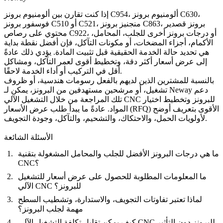
إذا كنت تقارن بين ألومنيوم برونز C954، ألومنيوم برونز C630،
فوسفور برونز C510 أو C521، منجنيز برونز C863، برونز قصدير
محتوي على رصاص C922، أو درجات برونز أخرى للجلب، المحامل،
الأكمام، أجزاء المضخات، أو مكونات التآكل، فإن أفضل نقطة بداية
هي تحديد حالة الخدمة الحقيقية قبل تثبيت المادة. يؤدي ذلك عادةً
إلى عرض أسعار أكثر دقة، وتخطيط أقوى لعمر التآكل، ومشاكل
أقل في التركيب أو أداء الخدمة لاحقًا.
بالنسبة للمشترين الذين لديهم بالفعل رسومات هندسية، أو ظروف
تشغيل، أو مرشحين مستهدفين من البرونز، يمكن لـ Neway دعم
التشغيل الآلي CNC للبرونز
وتخطيط اختيار
تلك المراجعة من خلال
المواد. عادةً ما يبدأ طلب عرض الأسعار (RFQ) الأقوى بتعريف أوضح
لأولويات الحمل، والاحتكاك، والتشحيم، والتآكل، وجودة التجويف.
الأسئلة الشائعة
ما هي درجات البرونز الأفضل للجلب والمحامل المشغولة بتقنية
CNC؟
ما المعلومات المطلوبة للحصول على عرض أسعار للتشغيل
الآلي CNC للبرونز؟
لماذا تعتبر تفاوتات التجويف، والاستدارة، وتشطيب السطح
مهمة لجلب البرونز؟
كيف يمكن تقليل تكلفة التشغيل الآلي CNC للبرونز دون التأثير