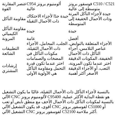
فوسفور برونز C510 / C521
C954 ألومنيوم برونز
عنصر المقارنة
متوسطة إلى عالية
عالية
القوة
جيدة لأجزاء التآكل المرنة
جيدة جدًا لأجزاء الاحتكاك
وذات الأحمال الخفيفة إلى
مقاومة التآكل
ذات الأحمال الثقيلة
المتوسطة
مقاومة التآكل
جيدة
جيدة
الكيميائي
أفضل
عامة
المرونة
الأجزاء المتعلقة بالنوابض،
الجلب، المحامل، الأجزاء
عناصر التلامس، أجزاء
ذات الأحمال الثقيلة،
التطبيقات
التآكل ذات الأحمال
مكونات التآكل في
الشائعة
الخفيفة، المكونات الدقيقة
المضخات والصمامات
اختر عندما تكون المرونة،
اختر عندما تكون قدرة
إرشادات
التعب، أو الأجزاء الدقيقة
التحمل ومقاومة التآكل
المشتري
الأصغر أكثر أهمية
هي الأولوية الأولى
بالنسبة لأجزاء التآكل ذات الأحمال الثقيلة، غالبًا ما يكون
التشغيل
هو نقطة البداية الأكثر عملية.
الآلي CNC لألومنيوم برونز C95400
بالنسبة لمكونات التآكل ذات الأحمال الأخف مع منطق نابض أو تعب
أو
التشغيل الآلي CNC لفوسفور برونز C51000
أقوى، قد يكون
أكثر ملاءمة.
التشغيل الآلي CNC لفوسفور برونز C52100