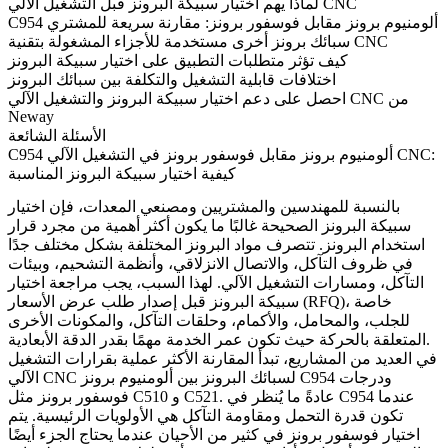
لماذا يهم اختيار سبيكة البرونز قبل التشغيل الآلي CNC
C954 ألومنيوم برونز مقابل فوسفور برونز: مقارنة سريعة للمشتري
سبائك برونز أخرى مستخدمة للأجزاء المشغولة بتقنية CNC
كيف تؤثر متطلبات التطبيق على اختيار سبيكة البرونز
اختلافات قابلية التشغيل والتكلفة بين سبائك البرونز
احصل على دعم اختيار سبيكة البرونز والتشغيل الآلي CNC من
Neway
الأسئلة الشائعة
C954 ألومنيوم برونز مقابل فوسفور برونز في التشغيل الآلي CNC:
كيفية اختيار سبيكة البرونز المناسبة
بالنسبة للمهندسين والمشتريين ومصنعي المعدات، فإن اختيار
سبيكة البرونز الصحيحة غالبًا ما يكون أكثر أهمية من مجرد قرار
استخدام البرونز. تتصرف مواد البرونز المختلفة بشكل مختلف جدًا
في ظروف التآكل، والاتصال الانزلاقي، وأنظمة التشحيم، وبيئات
التآكل، ومسارات التشغيل الآلي. لهذا السبب، يجب مراجعة اختيار
سبيكة البرونز قبل إصدار طلب عرض الأسعار (RFQ)، خاصة
للجلب، والمحامل، والأكمام، وحلقات التآكل، والمكونات الأخرى
المتعلقة بالحركة حيث تكون عمر الخدمة مهمًا بقدر الدقة الأبعادية.
في العديد من المشاريع، تبدأ المقارنة الأكثر عملية بقرارات
التشغيل
الآلي CNC لسبائك البرونز
بين ألومنيوم برونز C954 ودرجات
فوسفور برونز مثل C510 و C521. عادةً ما يُنظر في C954 عندما
تكون قدرة التحمل ومقاومة التآكل هي الأولويات الرئيسية. يتم
اختيار فوسفور برونز في كثير من الأحيان عندما يحتاج الجزء أيضًا