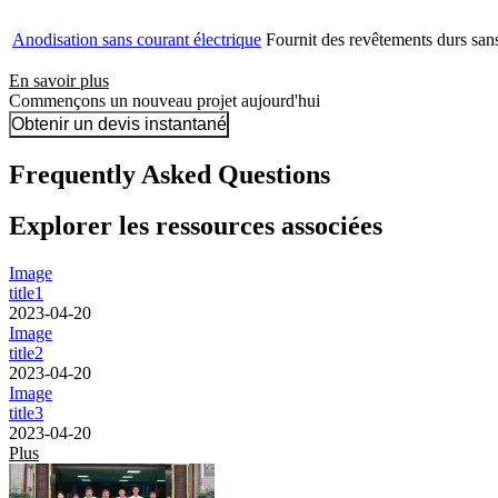
Anodisation sans courant électrique
Fournit des revêtements durs sans
En savoir plus
Commençons un nouveau projet aujourd'hui
Obtenir un devis instantané
Frequently Asked Questions
Explorer les ressources associées
Image
title1
2023-04-20
Image
title2
2023-04-20
Image
title3
2023-04-20
Plus