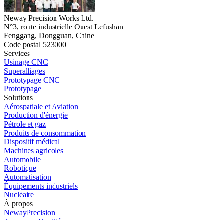
Neway Precision Works Ltd.
N°3, route industrielle Ouest Lefushan
Fenggang, Dongguan, Chine
Code postal 523000
Services
Usinage CNC
Superalliages
Prototypage CNC
Prototypage
Solutions
Aérospatiale et Aviation
Production d'énergie
Pétrole et gaz
Produits de consommation
Dispositif médical
Machines agricoles
Automobile
Robotique
Automatisation
Équipements industriels
Nucléaire
À propos
NewayPrecision