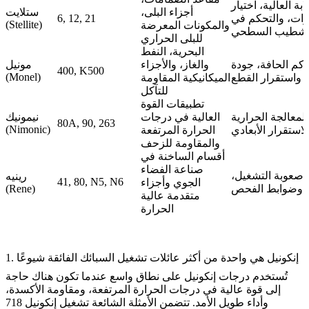
بة العالية، اختيار
أجزاء البلى،
ستلايت
دوات، والتحكم في
6, 12, 21
(Stellite)
والمكونات المعرضة
تشطيب السطحي
للبلى الحراري
البحرية، النفط
كم الحافة، جودة
والغاز، والأجزاء
مونيل
400, K500
(Monel)
 واستقرار القطع
الميكانيكية المقاومة
للتآكل
تطبيقات القوة
المعالجة الحرارية
العالية في درجات
نيمونيك
80A, 90, 263
(Nimonic)
لاستقرار الأبعادي
الحرارة المرتفعة
والمقاومة للزحف
أقسام الساخنة في
صناعة الفضاء
، صعوبة التشغيل،
رينيه
41, 80, N5, N6
الجوي وأجزاء
وضوابط الفحص
(Rene)
متقدمة عالية
الحرارة
1. إنكونيل هي واحدة من أكثر عائلات تشغيل السبائك الفائقة شيوعًا
تُستخدم درجات إنكونيل على نطاق واسع عندما تكون هناك حاجة
إلى قوة عالية في درجات الحرارة المرتفعة، ومقاومة الأكسدة،
وأداء طويل الأمد. تتضمن الأمثلة الشائعة
تشغيل إنكونيل 718