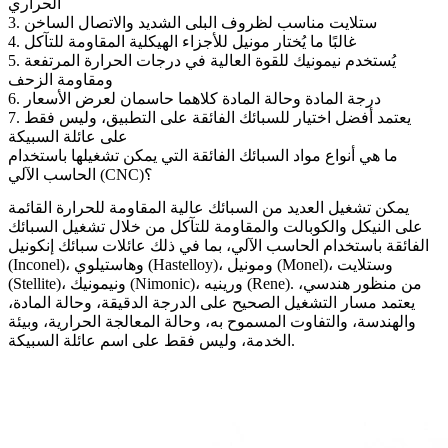
الحراري
3. ستلايت مناسب لظروف البلى الشديد والاتصال الساخن
4. غالبًا ما يُختار مونيل للأجزاء الهيكلية المقاومة للتآكل
5. يُستخدم نيمونيك للقوة العالية في درجات الحرارة المرتفعة
ومقاومة الزحف
6. درجة المادة وحالة المادة كلاهما حاسمان لعرض الأسعار
7. يعتمد أفضل اختيار للسبائك الفائقة على التطبيق، وليس فقط
على عائلة السبيكة
ما هي أنواع مواد السبائك الفائقة التي يمكن تشغيلها باستخدام
الحاسب الآلي (CNC)؟
يمكن تشغيل العديد من السبائك عالية المقاومة للحرارة القائمة
على النيكل والكوبالت والمقاومة للتآكل من خلال
تشغيل السبائك
الفائقة باستخدام الحاسب الآلي
، بما في ذلك عائلات سبائك إنكونيل
(Inconel)، وهاستيلوي (Hastelloy)، ومونيل (Monel)، وستلايت
(Stellite)، ونيمونيك (Nimonic)، ورينيه (Rene). من منظور هندسي،
يعتمد مسار التشغيل الصحيح على الدرجة الدقيقة، وحالة المادة،
والهندسة، والتفاوت المسموح به، وحالة المعالجة الحرارية، وبيئة
الخدمة، وليس فقط على اسم عائلة السبيكة.