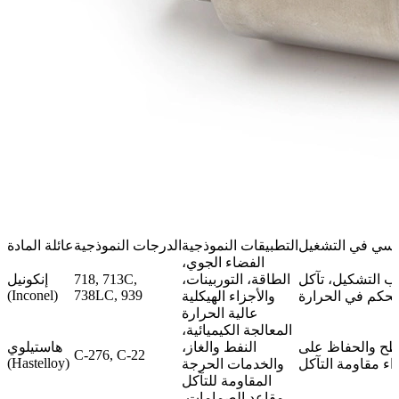
ئيسي في التشغيل
التطبيقات النموذجية
الدرجات النموذجية
عائلة المادة
الفضاء الجوي،
ب التشكيل، تآكل
الطاقة، التوربينات،
718, 713C,
إنكونيل
(Inconel)
738LC, 939
لتحكم في الحرارة
والأجزاء الهيكلية
عالية الحرارة
المعالجة الكيميائية،
طح والحفاظ على
النفط والغاز،
هاستيلوي
C-276, C-22
(Hastelloy)
داء مقاومة التآكل
والخدمات الحرجة
المقاومة للتآكل
مقاعد الصمامات،