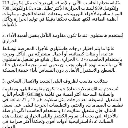
باستخدام الحاسب الآلي
، بالإضافة إلى درجات مثل إنكونيل 713C،
وإنكونيل 738LC، وإنكونيل 939 للبيئات الحرارية الأكثر تطلبًا. هذه
المواد مناسبة لأجزاء التوربينات، ومعدات الفضاء الجوي، ومكونات
أنظمة الطاقة، لكنها تتطلب تحكمًا دقيقًا في توليد الحرارة وتآكل
الأدوات.
2. يُستخدم هاستيلوي عندما تكون مقاومة التآكل بنفس أهمية الأداء
الحراري
غالبًا ما يتم اختيار درجات هاستيلوي للأجزاء المعرضة لوسائط
عدائية، أو بيئات كيميائية، أو أحمال مشتركة من التآكل ودرجة
الحرارة. مثال شائع هو
تشغيل هاستيلوي C-276 باستخدام الحاسب
الآلي
. بالنسبة لهذه المواد، يجب أن تحمي استراتيجية التشغيل حالة
السطح والاستقرار الأبعادي دون المساس بأداء خدمة السبيكة.
3. ستلايت مناسب لظروف البلى الشديد والاتصال الساخن
تُستخدم سبائك ستلايت عادةً حيث تكون مقاومة البلى، ومقاومة
اللحام البارد (Galling)، والصلابة الساخنة أكثر أهمية من قابلية
التشغيل البسيطة. تعد درجات مثل ستلايت 6 و 12 و 21 شائعة في
تطبيقات الصمامات، والختم، والتطبيقات الحرجة للبلى. على سبيل
المثال، فإن
تشغيل ستلايت 12 باستخدام الحاسب الآلي
ذو صلة
بالأجزاء التي يجب أن تقاوم الكشط والبلى الحراري. تتطلب هذه
السبائك عادةً استراتيجية أدوات أقوى وتحكمًا أكثر صرامة في
العملية.