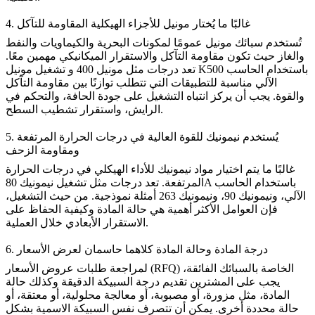
4. غالبًا ما يُختار مونيل للأجزاء الهيكلية المقاومة للتآكل
تُستخدم سبائك مونيل عمومًا لمكونات البحرية والكيماويات والنفط
والغاز حيث تكون مقاومة التآكل والاستقرار الميكانيكي مهمين معًا.
تعد درجات مثل مونيل 400 و
تشغيل مونيل K500 باستخدام الحاسب
الآلي
مناسبة للتطبيقات التي تتطلب توازنًا بين مقاومة التآكل
والقوة. يجب أن يركز انتباه التشغيل على جودة الحافة، والتحكم في
الرايش، واستقرار تشطيب السطح.
5. يُستخدم نيمونيك للقوة العالية في درجات الحرارة المرتفعة
ومقاومة الزحف
غالبًا ما يتم اختيار مواد نيمونيك للأداء الهيكلي في درجات الحرارة
المرتفعة. تعد درجات مثل
تشغيل نيمونيك 80A باستخدام الحاسب
الآلي
، ونيمونيك 90، ونيمونيك 263 أمثلة نموذجية. من حيث التشغيل،
فإن العوامل الأكثر أهمية هي حالة المادة وكيفية الحفاظ على
الاستقرار الأبعادي خلال العملية.
6. درجة المادة وحالة المادة كلاهما حاسمان لعرض الأسعار
لمراجعة طلبات عروض الأسعار (RFQ) الخاصة بالسبائك الفائقة،
يجب على المشترين تقديم درجة السبيكة الدقيقة وكذلك حالة
المادة، مثل مزورة، أو مصبوبة، أو معالجة محلولية، أو معتقة، أو
حالة محددة أخرى. يمكن أن تتصرف نفس السبيكة الاسمية بشكل